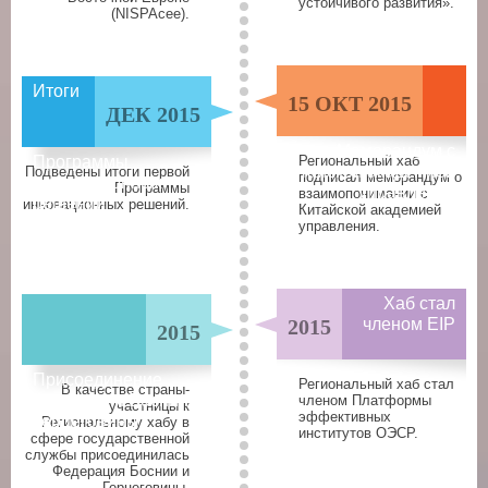
устойчивого развития».
(NISPAcee).
Итоги
15 ОКТ 2015
ДЕК 2015
Меморандум с
Программы
Региональный хаб
Китайской академией
Подведены итоги первой
подписал меморандум о
инновационных
Программы
управления
взаимопонимании с
решений
инновационных решений.
Китайской академией
управления.
Хаб стал
2015
членом EIP
2015
Присоединение
Региональный хаб стал
В качестве страны-
Федерации Боснии и
членом Платформы
участницы к
эффективных
Герцеговины
Региональному хабу в
институтов ОЭСР.
сфере государственной
службы присоединилась
Федерация Боснии и
Герцеговины.