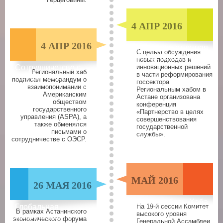
4 АПР 2016
4 АПР 2016
Ежегодная отчетная
С целью обсуждения
конференция Хаба
новых подходов и
Сотрудничетсво с
инновационных решений
Региональный хаб
в части реформирования
ASPA и ОЭСР
подписал меморандум о
госсектора
взаимопонимании с
Региональным хабом в
Американским
Астане организована
обществом
конференция
государственного
«Партнерство в целях
управления (ASPA), а
совершенствования
также обменялся
государственной
письмами о
службы».
сотрудничестве с ОЭСР.
МАЙ 2016
26 МАЯ 2016
Оценка работы Хаба
Глобальная
На 19-й сессии Комитет
ООН
В рамках Астанинского
высокого уровня
конференция в
экономического форума
Генеральной Ассамблеи