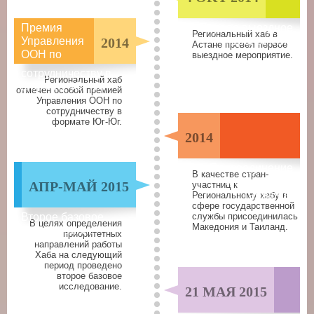
Премия
Первое выездное
Региональный хаб в
Управления
2014
мероприятие
Астане провел первое
ООН по
выездное мероприятие.
сотрудничеству в
Региональный хаб
формате Юг-Юг
отмечен особой премией
Управления ООН по
сотрудничеству в
формате Юг-Юг.
2014
Присоединение
В качестве стран-
Македонии и
АПР-МАЙ 2015
участниц к
Таиланда
Региональному хабу в
сфере государственной
Второе базовое
службы присоединилась
В целях определения
Македония и Таиланд.
исследование
приоритетных
направлений работы
Хаба на следующий
период проведено
второе базовое
исследование.
21 МАЯ 2015