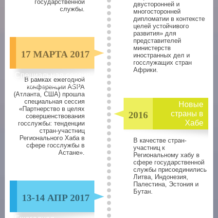
государственной
двусторонней и
службы.
многосторонней
дипломатии в контексте
целей устойчивого
развития» для
представителей
министерств
17 МАРТА 2017
иностранных дел и
госслужащих стран
Африки.
Специальная сессия
В рамках ежегодной
Хаба в рамках ASPA
конференции АSPA
(Атланта, США) прошла
специальная сессия
Новые
«Партнерство в целях
2016
страны в
совершенствования
Хабе
госслужбы: тенденции
стран-участниц
Регионального Хаба в
В качестве стран-
сфере госслужбы в
участниц к
Астане».
Региональному хабу в
сфере государственной
службы присоединились
Литва, Индонезия,
Палестина, Эстония и
Бутан.
13-14 АПР 2017