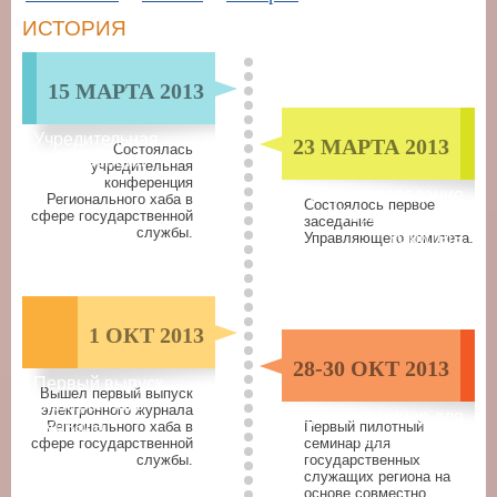
ИСТОРИЯ
15 МАРТА 2013
Учредительная
23 МАРТА 2013
Cостоялась
конференция
учредительная
конференция
Первое заседание
Регионального хаба в
Состоялось первое
Управляющего
сфере государственной
заседание
службы.
комитета
Управляющего комитета.
1 ОКТ 2013
28-30 ОКТ 2013
Первый выпуск
Вышел первый выпуск
электронного
электронного журнала
Первый семинар для
журнала
Регионального хаба в
Первый пилотный
госслужащих
сфере государственной
семинар для
службы.
государственных
служащих региона на
основе совместно