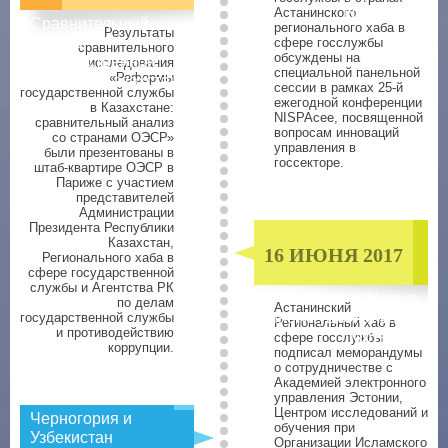
NISPAcee
Астанинского
Сравнительный
регионального хаба в
Результаты
анализ
сфере госслужбы
сравнительного
обсуждены на
государственной
исследования
специальной панельной
«Реформы
службы в Казахстане
сессии в рамках 25-й
государственной службы
ежегодной конференции
в Казахстане:
NISPAcee, посвященной
сравнительный анализ
вопросам инноваций
со странами ОЭСР»
управления в
были презентованы в
госсекторе.
штаб-квартире ОЭСР в
Париже с участием
представителей
Администрации
Президента Республики
Казахстан,
16 ИЮНЯ 2017
Регионального хаба в
сфере государственной
службы и Агентства РК
Новые
по делам
Астанинский
институциональные
государственной службы
Региональный хаб в
и противодействию
партнеры
сфере госслужбы
коррупции.
подписал меморандумы
о сотрудничестве с
Академией электронного
управления Эстонии,
Центром исследований и
Черногория и
обучения при
Узбекистан
Организации Исламского