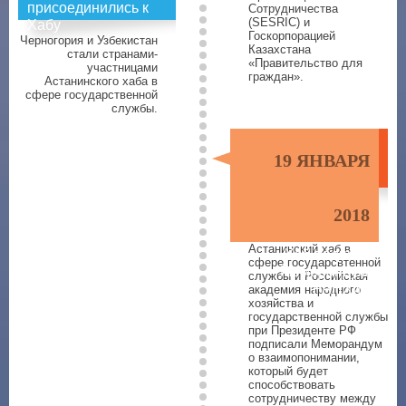
присоединились к
Сотрудничества
(SESRIC) и
Хабу
Госкорпорацией
Черногория и Узбекистан
Казахстана
стали странами-
«Правительство для
участницами
граждан».
Астанинского хаба в
сфере государственной
службы.
19 ЯНВАРЯ
2018
Астанинский хаб в
Хаб подписал
сфере государсвтенной
Меморандум с
службы и Российская
РАНХиГС
академия народного
хозяйства и
государственной службы
при Президенте РФ
подписали Меморандум
о взаимопонимании,
который будет
способствовать
сотрудничеству между