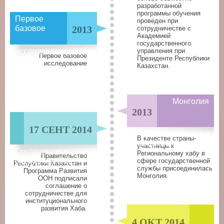
разработанной
программы обучения
Первое
проведен при
базовое
2013
сотрудничестве с
Академией
государственного
исследование
управления при
Первое базовое
Президенте Республики
исследование
Казахстан.
Монголия
2013
17 СЕНТ 2014
присоединилась к
В качестве страны-
Региональному хабу
участницы к
Соглашение о
Региональному хабу в
Правительство
сотрудничестве
сфере государственной
Республики Казахстан и
службы присоединилась
Программа Развития
Монголия.
ООН подписали
соглашение о
сотрудничестве для
институционального
развития Хаба.
4 OKT 2014