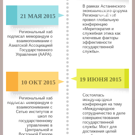
Глобальная
В рамках Астанинского
конференция в
экономического форума
рамках АЭФ
21 МАЯ 2015
Региональный хаб
провел глобальную
конференцию
Меморандум с AAPA
«Меритократия и
Региональный хаб
служебная этика как
подписал меморандум о
ключевые факторы
взаимопонимании с
эффективности
Азиатской Ассоциацией
государственной
Государственного
службы».
Управления (AAPA).
19 ИЮНЯ 2015
10 ОКТ 2015
Конференция Хаба в
Меморандум с
Cостоялась
штаб-квартире ООН
Региональный хаб
международная
NISPAcee
подписал меморандум о
конференция на тему
взаимопонимании с
«Международное
Сетью институтов и
сотрудничество в деле
школ по
совершенствования
государственному
государственной
управлению в
службы: Мост для
Центральной и
достижения целей
Восточной Европе