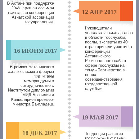
Ежегодная
В Астане при поддержке
конференция AAPA в
Хаба прошла восьмая
12 АПР 2017
Астане
ежегодная конференция
Азиатской ассоциации
госуправления.
Ежегодная отчетная
Руководители
конференция Хаба
уполномоченных органов
в области госслужбы,
послы, эксперты из 40
стран приняли участие в
16 ИЮНЯ 2017
конференции
Астанинского
Регионального хаба в
Бангладеш и
сфере госслужбы на
В рамках Астанинского
Бразилия
тему «Партнерство в
экономического форума
целях
присоединились к
подписаны
совершенствования
меморандумы о
Хабу
государственной
сотрудничестве c
службы».
Институтом дипломатии
МИД Бразилии и
Канцелярией премьер-
министра Бангладеш.
19 МАЯ 2017
Сессия Хаба на
18 ДЕК 2017
Тенденции развития
конференции
госслужбы в странах