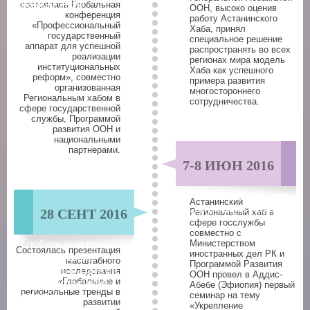
рамках АЭФ
состоялась Глобальная
ООН, высоко оценив
конференция
работу Астанинского
«Профессиональный
Хаба, принял
государственный
специальное решение
аппарат для успешной
распространять во всех
реализации
регионах мира модель
институциональных
Хаба как успешного
реформ», совместно
примера развития
организованная
многостороннего
Региональным хабом в
сотрудничества.
сфере государственной
службы, Программой
развития ООН и
национальными
партнерами.
7-8 ИЮН 2016
Семинар для
Астанинский
госслужащих Африки
28 СЕНТ 2016
Региональный хаб в
сфере госслужбы
совместно с
Глобальные и
Министерством
Состоялась презентация
иностранных дел РК и
региональные
масштабного
Программой Развития
тренды в развитии
исследования
ООН провел в Аддис-
«Глобальные и
государственной
Абебе (Эфиопия) первый
региональные тренды в
семинар на тему
службы
развитии
«Укрепление