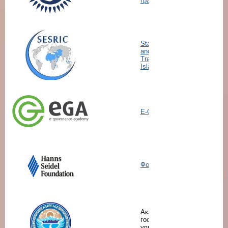
граждан»
Statictical, Economic
and Social Research and
Training Centre for
Islamic Countries
E-Governance Academy
Фонд Ханнса Зайделя
Академия
государственного
управления при