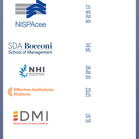
The Network of Institutes
and Schools of Public
Administration in Central
and Eastern Europe
SDA Bocconi School of
Management
National Human
Resources Development
Institute
Effective Institutions
Platform
Global vision for local
solutions