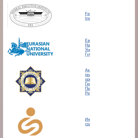
Federal Executive
Institute
Евразийский
Национальный
Университет им. Л.
Гумилева
Академия
правоохранительных
органов при
Генеральной
Прокуратуре
Республики Казахстан
Институт услуг для
граждан