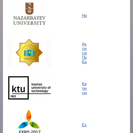
Назарбаев Университет
Академия
государственного
управления при
Президенте Республики
Казахстан
Каунасский
технологический
университет
Expo 2017