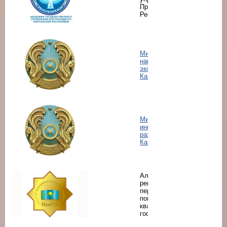
Президенте Кыргызской
Республики
Министерство
национальной
экономики Республики
Казахстан
Министерство по
инвестициям и
развитию Республики
Казахстан
Алматинский
региональный центр
переподготовки и
повышения
квалификации
госслужащих