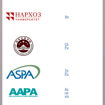
Университет НАРХОЗ
Chinese Academy of
Public Administration
The American Society for
Public Administration
Aзиатская ассоциация
государственного
управления