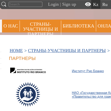
Login
|
Sign up
kz
ru
СТРАНЫ-
О НАС
БИБЛИОТЕКА
ОНЛА
УЧАСТНИЦЫ И
ПАРТНЕРЫ
АЛЬЯНСЫ ПРАКТИК
HOME
>
СТРАНЫ-УЧАСТНИЦЫ И ПАРТНЕРЫ
>
ПАРТНЕРЫ
Институт Рио Бранко
НАО «Государственная К
«Правительство для гра