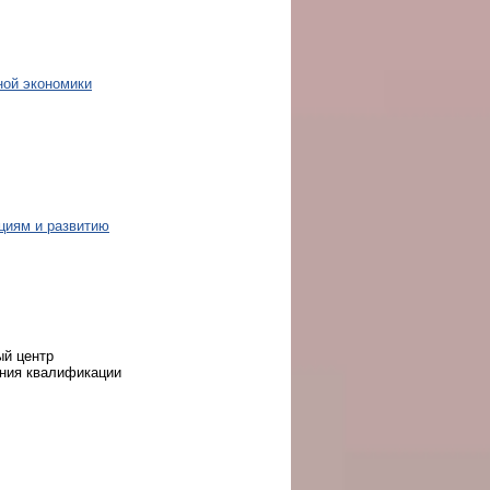
ной экономики
циям и развитию
ый центр
ения квалификации