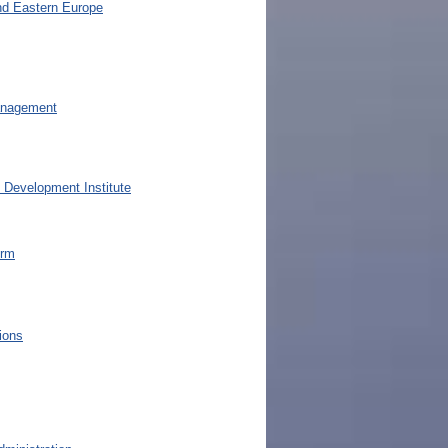
and Eastern Europe
anagement
Development Institute
orm
tions