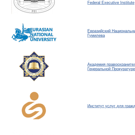
Federal Executive Institute
Евразийский Национальны
Гумилева
Академия правоохраните
Генеральной Прокуратуре
Институт услуг для граж