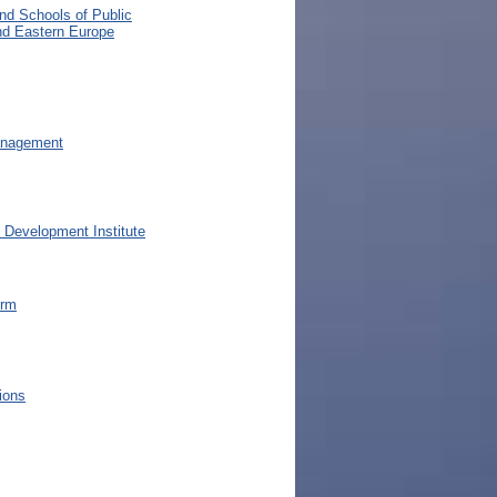
and Schools of Public
and Eastern Europe
anagement
Development Institute
orm
tions