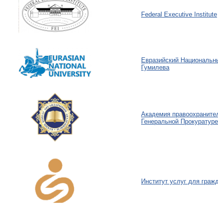
Federal Executive Institute
Евразийский Национальны
Гумилева
Академия правоохраните
Генеральной Прокуратуре
Институт услуг для граж