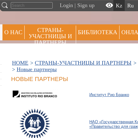
Login
|
Sign up
kz
ru
СТРАНЫ-
О НАС
БИБЛИОТЕКА
ОНЛА
УЧАСТНИЦЫ И
ПАРТНЕРЫ
АЛЬЯНСЫ ПРАКТИК
HOME
>
СТРАНЫ-УЧАСТНИЦЫ И ПАРТНЕРЫ
>
>
Новые партнеры
НОВЫЕ ПАРТНЕРЫ
Институт Рио Бранко
НАО «Государственная К
«Правительство для гра