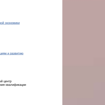
ной экономики
циям и развитию
ый центр
ения квалификации