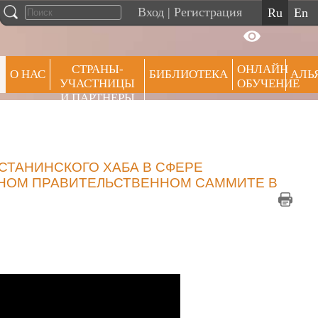
Вход
|
Регистрация
ru
en
СТРАНЫ-
ОНЛАЙН
О НАС
БИБЛИОТЕКА
АЛЬ
УЧАСТНИЦЫ
ОБУЧЕНИЕ
И ПАРТНЕРЫ
ПРЕ
СТАНИНСКОГО ХАБА В СФЕРЕ
НОМ ПРАВИТЕЛЬСТВЕННОМ САММИТЕ В