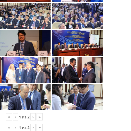
«
‹
›
»
1
из
2
«
‹
›
»
1
из
2