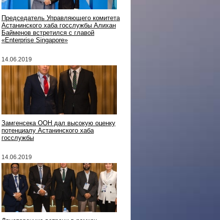
Председатель Управляющего комитета
Астанинского хаба госслужбы Алихан
Байменов встретился с главой
«Enterprise Singapore»
14.06.2019
Замгенсека ООН дал высокую оценку
потенциалу Астанинского хаба
госслужбы
14.06.2019