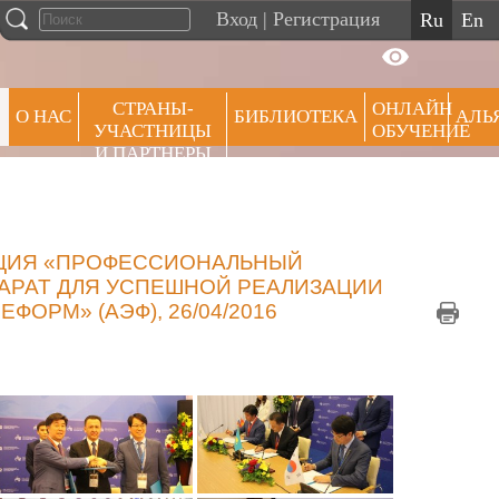
Вход
|
Регистрация
ru
en
СТРАНЫ-
ОНЛАЙН
О НАС
БИБЛИОТЕКА
АЛЬ
УЧАСТНИЦЫ
ОБУЧЕНИЕ
И ПАРТНЕРЫ
ПРЕ
НЦИЯ «ПРОФЕССИОНАЛЬНЫЙ
АРАТ ДЛЯ УСПЕШНОЙ РЕАЛИЗАЦИИ
ОРМ» (АЭФ), 26/04/2016