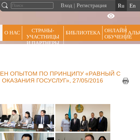
Вход
|
Регистрация
ru
en
СТРАНЫ-
ОНЛАЙН
О НАС
БИБЛИОТЕКА
АЛЬ
УЧАСТНИЦЫ
ОБУЧЕНИЕ
И ПАРТНЕРЫ
ПРЕ
МЕН ОПЫТОМ ПО ПРИНЦИПУ «РАВНЫЙ С
КАЗАНИЯ ГОСУСЛУГ», 27/05/2016