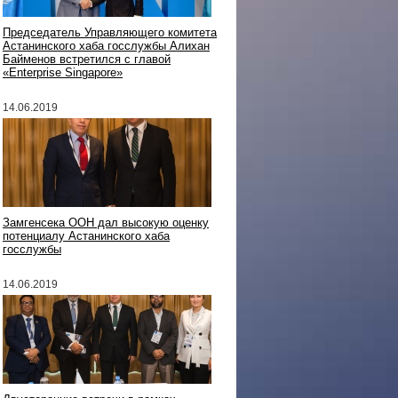
Председатель Управляющего комитета
Астанинского хаба госслужбы Алихан
Байменов встретился с главой
«Enterprise Singapore»
14.06.2019
Замгенсека ООН дал высокую оценку
потенциалу Астанинского хаба
госслужбы
14.06.2019