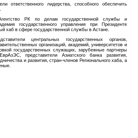
ли ответственного лидерства, способного обеспечить
.
ентство РК по делам государственной службы и
адемия государственного управления при Президенте
ый хаб в сфере государственной службы в Астане.
ставители центральных государственных органов,
вительственных организаций, академий, университетов и
товкой государственных служащих, зарубежные партнеры
врАзЭС, представители Азиатского банка развития,
дничества и развития, стран-членов Регионального хаба, а
еные.