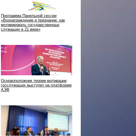
Программа Панельной сессии
«Вознаграждение и признание: как
мотивировать государственных
служащих в 21 веке»
Основоположник теории мотивации
госслужащих выступит на платформе
АЭФ