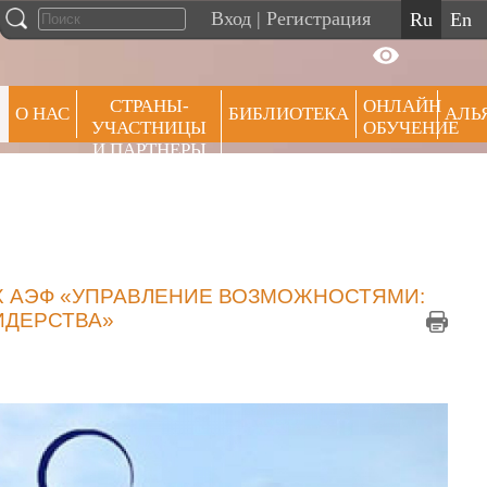
Вход
|
Регистрация
ru
en
СТРАНЫ-
ОНЛАЙН
О НАС
БИБЛИОТЕКА
АЛЬ
УЧАСТНИЦЫ
ОБУЧЕНИЕ
И ПАРТНЕРЫ
ПРЕ
Х АЭФ «УПРАВЛЕНИЕ ВОЗМОЖНОСТЯМИ:
ИДЕРСТВА»