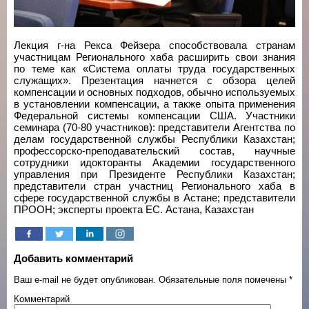
Лекция
г-на Рекса Фейзера способствовала странам
участницам Регионального хаба расширить свои знания
по теме как «Система оплаты труда государственных
служащих». Презентация
начнется с
обзора
целей
компенсации и
основных подходов
, обычно используемых
в установлении
компенсации, а также опыта применения
Федеральной системы
компенсации США.
Участники
семинара
(
70-80
участников)
: представители
Агентства
по
делам государственной службы
Республики Казахстан
;
профессорско-преподавательский состав,
научные
сотрудники
и
докторанты
Академии
государственного
управления
при Президенте
Республики Казахстан
;
представители
стран участниц Регионального
хаба в
сфере государственной службы
в Астане
; представители
ПРООН;
эксперты проекта
ЕС.
Астана, Казахстан
Добавить комментарий
Ваш e-mail не будет опубликован.
Обязательные поля помечены
*
Комментарий