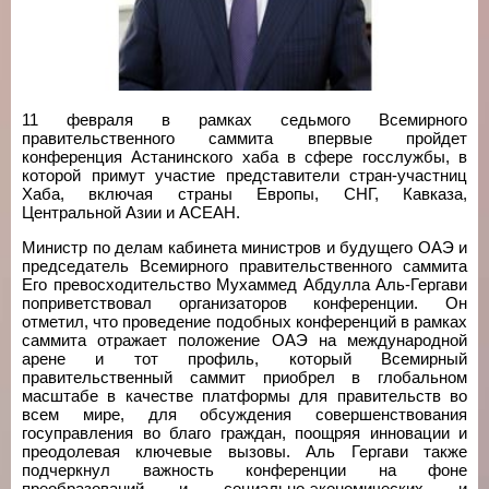
11 февраля в рамках седьмого Всемирного
правительственного саммита впервые пройдет
конференция Астанинского хаба в сфере госслужбы, в
которой примут участие представители стран-участниц
Хаба, включая страны Европы, СНГ, Кавказа,
Центральной Азии и АСЕАН.
Министр по делам кабинета министров и будущего ОАЭ и
председатель Всемирного правительственного саммита
Его превосходительство Мухаммед Абдулла Аль-Гергави
поприветствовал организаторов конференции. Он
отметил, что проведение подобных конференций в рамках
саммита отражает положение ОАЭ на международной
арене и тот профиль, который Всемирный
правительственный саммит приобрел в глобальном
масштабе в качестве платформы для правительств во
всем мире, для обсуждения совершенствования
госуправления во благо граждан, поощряя инновации и
преодолевая ключевые вызовы. Аль Гергави также
подчеркнул важность конференции на фоне
преобразований и социально-экономических и