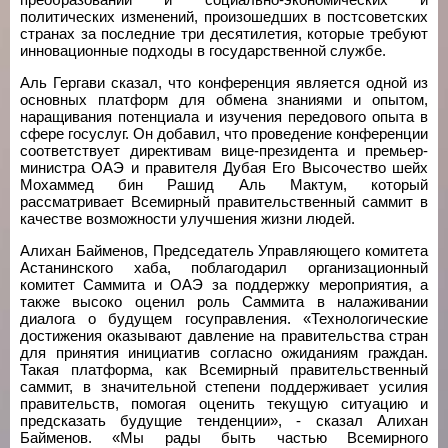
политических изменений, произошедших в постсоветских
странах за последние три десятилетия, которые требуют
инновационные подходы в государственной службе.
Аль Гергави сказал, что конференция является одной из
основных платформ для обмена знаниями и опытом,
наращивания потенциала и изучения передового опыта в
сфере госуслуг. Он добавил, что проведение конференции
соответствует директивам вице-президента и премьер-
министра ОАЭ и правителя Дубая Его Высочество шейх
Мохаммед бин Рашид Аль Мактум, который
рассматривает Всемирный правительственный саммит в
качестве возможности улучшения жизни людей.
Алихан Байменов, Председатель Управляющего комитета
Астанинского хаба, поблагодарил организационный
комитет Саммита и ОАЭ за поддержку мероприятия, а
также высоко оценил роль Саммита в налаживании
диалога о будущем госуправления. «Технологические
достижения оказывают давление на правительства стран
для принятия инициатив согласно ожиданиям граждан.
Такая платформа, как Всемирный правительственный
саммит, в значительной степени поддерживает усилия
правительств, помогая оценить текущую ситуацию и
предсказать будущие тенденции», - сказал Алихан
Байменов. «Мы рады быть частью Всемирного