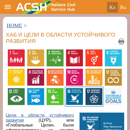
kz
ru
HOME
>
ХАБ И ЦЕЛИ В ОБЛАСТИ УСТОЙЧИВОГО
РАЗВИТИЯ
Цели в области устойчивого
развития
(ЦУР), или
«Глобальные Цели», были
сформулированы на основе