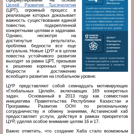
Целей Развития Тысячелетия
(ЦРТ), огромный процесс в
реализации которых доказывает
важность существования единой
повестки, подкрепленной
конкретными целями и задачами.
Однако, несмотря на
достигнутые результаты,
проблема бедности все еще
актуальна. Новые ЦУР и в целом
повестка устойчивого развития
выходят за рамки ЦРТ, призывая
к решению коренных причин
бедности и достижению
всеобщего развития на глобальном уровне.
ЦУР представляют собой семнадцать мотивирующих
«Глобальных Целей», включающих 169 конкретных
задач. Основанный в 2013 году как совместная
инициатива Правительства Республики Казахстан и
Программы Развития ООН по региональному
сотрудничеству и обмену знаниями, Астанинский хаб
предоставляет услуги, действуя в рамках приоритетов
ЦУР, уделяя особое внимание целям 16 и 17.
Важно отметить, что создание Хаба стало возможным