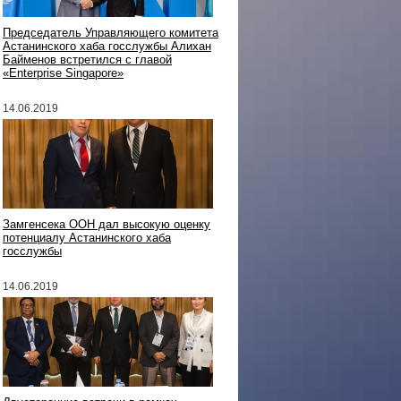
Председатель Управляющего комитета
Астанинского хаба госслужбы Алихан
Байменов встретился с главой
«Enterprise Singapore»
14.06.2019
Замгенсека ООН дал высокую оценку
потенциалу Астанинского хаба
госслужбы
14.06.2019