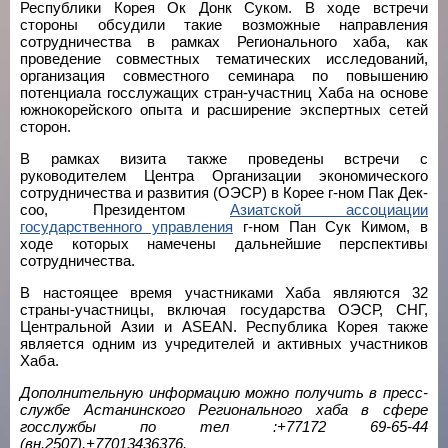
Республики Корея Ок Донк Суком. В ходе встречи
стороны обсудили такие возможные направления
сотрудничества в рамках Регионального хаба, как
проведение совместных тематических исследований,
организация совместного семинара по повышению
потенциала госслужащих стран-участниц Хаба на основе
южнокорейского опыта и расширение экспертных сетей
сторон.
В рамках визита также проведены встречи с
руководителем Центра Организации экономического
сотрудничества и развития (ОЭСР) в Корее г-ном Пак Дек-
соо, Президентом
Азиатской ассоциации
государственного управления
г-ном Пан Сук Кимом, в
ходе которых намечены дальнейшие перспективы
сотрудничества.
В настоящее время участниками Хаба являются 32
страны-участницы, включая государства ОЭСР, СНГ,
Центральной Азии и ASEAN. Республика Корея также
является одним из учредителей и активных участников
Хаба.
Дополнительную информацию можно получить
в
пресс-
службе Астанинского Регионального хаба в сфере
госслужбы по тел :+77172 69-65-44
(вн.250
7
),+77013436376.