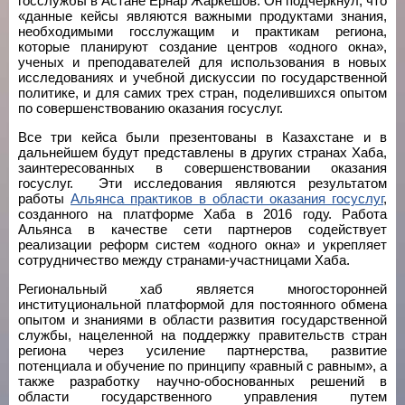
госслужбы в Астане Ернар Жаркешов. Он подчеркнул, что
«данные кейсы являются важными продуктами знания,
необходимыми госслужащим и практикам региона,
которые планируют создание центров «одного окна»,
ученых и преподавателей для использования в новых
исследованиях и учебной дискуссии по государственной
политике, и для самих трех стран, поделившихся опытом
по совершенствованию оказания госуслуг.
Все три кейса были презентованы в Казахстане и в
дальнейшем будут представлены в других странах Хаба,
заинтересованных в совершенствовании оказания
госуслуг. Эти исследования являются результатом
работы
Альянса практиков в области оказания госуслуг
,
созданного на платформе Хаба в 2016 году. Работа
Альянса в качестве сети партнеров содействует
реализации реформ систем «одного окна» и укрепляет
сотрудничество между странами-участницами Хаба.
Региональный хаб является многосторонней
институциональной платформой для постоянного обмена
опытом и знаниями в области развития государственной
службы, нацеленной на поддержку правительств стран
региона через усиление партнерства, развитие
потенциала и обучение по принципу «равный с равным», а
также разработку научно-обоснованных решений в
области государственного управления путем